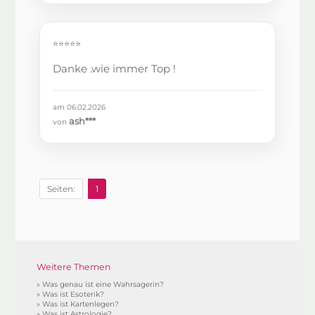
⭐⭐⭐⭐⭐
Danke .wie immer Top !
am 06.02.2026
ash***
von
Seiten:
1
Weitere Themen
»
Was genau ist eine Wahrsagerin?
»
Was ist Esoterik?
»
Was ist Kartenlegen?
»
Was ist Astrologie?