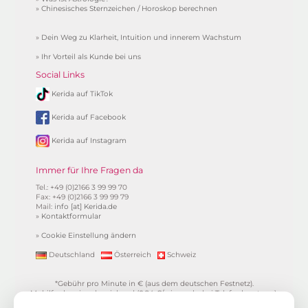
»
Chinesisches Sternzeichen / Horoskop berechnen
»
Dein Weg zu Klarheit, Intuition und innerem Wachstum
»
Ihr Vorteil als Kunde bei uns
Social Links
Kerida auf TikTok
Kerida auf Facebook
Kerida auf Instagram
Immer für Ihre Fragen da
Tel.: +49 (0)2166 3 99 99 70
Fax: +49 (0)2166 3 99 99 79
Mail:
info [at] Kerida.de
»
Kontaktformular
»
Cookie Einstellung ändern
Deutschland
Österreich
Schweiz
*Gebühr pro Minute in € (aus dem deutschen Festnetz).
Mobilfunkpreise abweichend (0,24 €/min. mehr bei Telefonberatung).
Alle Preise inkl. 19%MwSt.