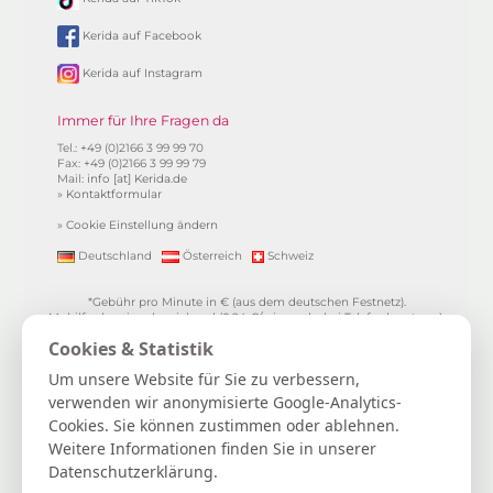
Kerida auf Facebook
Kerida auf Instagram
Immer für Ihre Fragen da
Tel.: +49 (0)2166 3 99 99 70
Fax: +49 (0)2166 3 99 99 79
Mail:
info [at] Kerida.de
»
Kontaktformular
»
Cookie Einstellung ändern
Deutschland
Österreich
Schweiz
*Gebühr pro Minute in € (aus dem deutschen Festnetz).
Mobilfunkpreise abweichend (0,24 €/min. mehr bei Telefonberatung).
Alle Preise inkl. 19%MwSt.
Cookies & Statistik
**
1.99€/min aus allen dt. Netzen
***Einmalig und nur für Neukunden. Bezogen auf das erste
Um unsere Website für Sie zu verbessern,
Gratisgepräch in Höhe von 15 Minuten.
verwenden wir anonymisierte Google-Analytics-
15 Gratisminuten zum Kartenlegen sichern
|
Spiritueller Berater/in
Cookies. Sie können zustimmen oder ablehnen.
werden
|
FAQ / Hilfe
|
AGB
|
Verträge hier kündigen / widerrufen
|
Kontakt & Impressum / Datenschutz
|
Newsletter
Weitere Informationen finden Sie in unserer
Datenschutzerklärung.
Kerida die Esoterikline für Kartenlegen, Hellsehen, Wahrsagen,
Lebensberatung, Spiritualität und mehr...