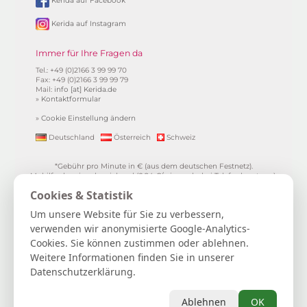
Kerida auf Instagram
Immer für Ihre Fragen da
Tel.: +49 (0)2166 3 99 99 70
Fax: +49 (0)2166 3 99 99 79
Mail:
info [at] Kerida.de
»
Kontaktformular
»
Cookie Einstellung ändern
Deutschland
Österreich
Schweiz
*Gebühr pro Minute in € (aus dem deutschen Festnetz).
Mobilfunkpreise abweichend (0,24 €/min. mehr bei Telefonberatung).
Alle Preise inkl. 19%MwSt.
Cookies & Statistik
**
1.99€/min aus allen dt. Netzen
***Einmalig und nur für Neukunden. Bezogen auf das erste
Um unsere Website für Sie zu verbessern,
Gratisgepräch in Höhe von 15 Minuten.
verwenden wir anonymisierte Google-Analytics-
15 Gratisminuten zum Kartenlegen sichern
|
Spiritueller Berater/in
Cookies. Sie können zustimmen oder ablehnen.
werden
|
FAQ / Hilfe
|
AGB
|
Verträge hier kündigen / widerrufen
|
Kontakt & Impressum / Datenschutz
|
Newsletter
Weitere Informationen finden Sie in unserer
Datenschutzerklärung.
Kerida die Esoterikline für Kartenlegen, Hellsehen, Wahrsagen,
Lebensberatung, Spiritualität und mehr...
Selbstliebe | Heilung | Spiritualität | Achtsamkeit | Persönliches
Ablehnen
OK
Wachstum | Intuition | Loslassen | Manifestation | Dankbarkeit