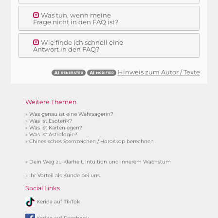
Was tun, wenn meine
Frage nicht in den FAQ ist?
Wie finde ich schnell eine
Antwort in den FAQ?
Hinweis zum Autor / Texte
Weitere Themen
»
Was genau ist eine Wahrsagerin?
»
Was ist Esoterik?
»
Was ist Kartenlegen?
»
Was ist Astrologie?
»
Chinesisches Sternzeichen / Horoskop berechnen
»
Dein Weg zu Klarheit, Intuition und innerem Wachstum
»
Ihr Vorteil als Kunde bei uns
Social Links
Kerida auf TikTok
Kerida auf Facebook