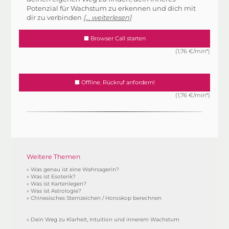
Potenzial für Wachstum zu erkennen und dich mit
dir zu verbinden
[... weiterlesen]
Browser Call starten
(1,76 €/min*)
Offline. Rückruf anfordern!
(1,76 €/min*)
Weitere Themen
»
Was genau ist eine Wahrsagerin?
»
Was ist Esoterik?
»
Was ist Kartenlegen?
»
Was ist Astrologie?
»
Chinesisches Sternzeichen / Horoskop berechnen
»
Dein Weg zu Klarheit, Intuition und innerem Wachstum