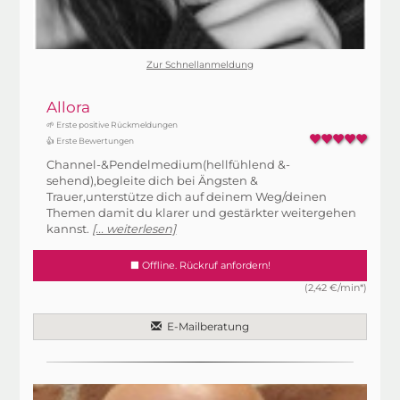
Zur Schnellanmeldung
Allora
🌱 Erste positive Rückmeldungen
👍 Erste Bewertungen
Channel-&Pendelmedium(hellfühlend &-
sehend),begleite dich bei Ängsten &
Trauer,unterstütze dich auf deinem Weg/deinen
Themen damit du klarer und gestärkter weitergehen
kannst.
[... weiterlesen]
Offline. Rückruf anfordern!
(2,42 €/min*)
E-Mailberatung