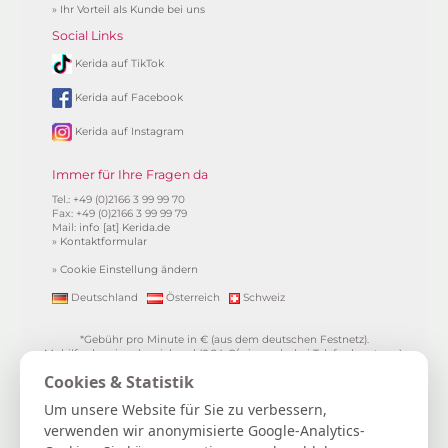
»
Ihr Vorteil als Kunde bei uns
Social Links
Kerida auf TikTok
Kerida auf Facebook
Kerida auf Instagram
Immer für Ihre Fragen da
Tel.: +49 (0)2166 3 99 99 70
Fax: +49 (0)2166 3 99 99 79
Mail:
info [at] Kerida.de
»
Kontaktformular
»
Cookie Einstellung ändern
Deutschland
Österreich
Schweiz
*Gebühr pro Minute in € (aus dem deutschen Festnetz).
Mobilfunkpreise abweichend (0,24 €/min. mehr bei Telefonberatung).
Alle Preise inkl. 19%MwSt.
Cookies & Statistik
**
1.99€/min aus allen dt. Netzen
***Einmalig und nur für Neukunden. Bezogen auf das erste
Um unsere Website für Sie zu verbessern,
Gratisgepräch in Höhe von 15 Minuten.
verwenden wir anonymisierte Google-Analytics-
15 Gratisminuten zum Kartenlegen sichern
|
Spiritueller Berater/in