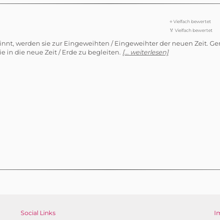
⭐ Vielfach bewertet
🏅 Vielfach bewertet
innt, werden sie zur Eingeweihten / Eingeweihter der neuen Zeit. Ger
 in die neue Zeit / Erde zu begleiten.
[... weiterlesen]
Social Links
I