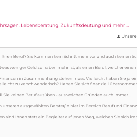
ahrsagen,
Lebensberatung, Zukunftsdeutung und mehr ...
Unsere 
m Ihren Beruf? Sie kommen kein Schritt mehr vor und auch keinen Sc
as weniger Geld zu haben mehr ist, als einen Beruf, welcher einen 
en Finanzen in Zusammenhang stehen muss. Vielleicht haben Sie ja 
elleicht zu verschwenderisch? Haben Sie sich finanziell übernomme
il Sie keinen Beruf ausüben - aus welchen Gründen auch immer...
von unseren ausgewählten Berater/in hier im Bereich Beruf und Finan
en sind Ihnen stets ein Begleiter auf jenen Weg, welchen Sie sich 