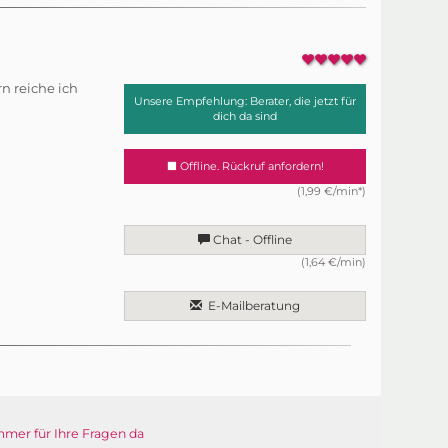
n reiche ich
Unsere Empfehlung: Berater, die jetzt für
dich da sind
Offline. Rückruf anfordern!
(1,99 €/min*)
Chat - Offline
(1,64 €/min)
E-Mailberatung
mmer für Ihre Fragen da