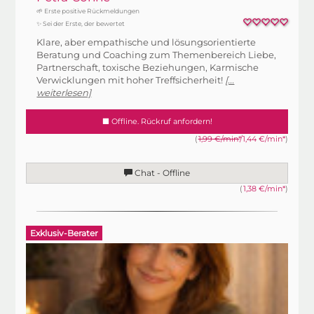
🌱 Erste positive Rückmeldungen
✨ Sei der Erste, der bewertet
Klare, aber empathische und lösungsorientierte
Beratung und Coaching zum Themenbereich Liebe,
Partnerschaft, toxische Beziehungen, Karmische
Verwicklungen mit hoher Treffsicherheit!
[...
weiterlesen]
Offline. Rückruf anfordern!
(
1,99 €/min*
/1,44 €/min*
)
Chat - Offline
(
1,38 €/min*
)
Exklusiv-Berater