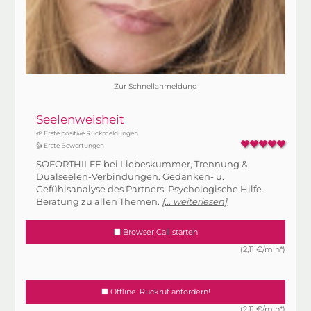
Zur Schnellanmeldung
Seelenweisheit
🌱 Erste positive Rückmeldungen
👍 Erste Bewertungen
SOFORTHILFE bei Liebeskummer, Trennung &
Dualseelen-Verbindungen. Gedanken- u.
Gefühlsanalyse des Partners. Psychologische Hilfe.
Beratung zu allen Themen.
[... weiterlesen]
Browser Call starten
(2,11 €/min*)
Offline. Rückruf anfordern!
(2,11 €/min*)