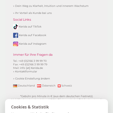
»
Dein Weg zu Klarheit, Intuition und innerem Wachstum
»
Ihr Vorteil als Kunde bei uns
Social Links
Kerida auf TikTok
Kerida auf Facebook
Kerida auf Instagram
Immer für Ihre Fragen da
Tel.: +49 (0)2166 3 99 99 70
Fax: +49 (0)2166 3 99 99 79
Mail:
info [at] Kerida.de
»
Kontaktformular
»
Cookie Einstellung ändern
Deutschland
Österreich
Schweiz
*Gebühr pro Minute in € (aus dem deutschen Festnetz).
Mobilfunkpreise abweichend (0,24 €/min. mehr bei Telefonberatung).
Alle Preise inkl. 19%MwSt.
Cookies & Statistik
**
1.99€/min aus allen dt. Netzen
***Einmalig und nur für Neukunden. Bezogen auf das erste