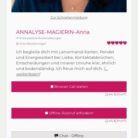
Zur Schnellanmeldung
ANNALYSE-MAGIERIN-Anna
🌱 Erste positive Rückmeldungen
👍 Erste Bewertungen
Ich begleite dich mit Lenormand-Karten, Pendel
und Energiearbeit bei Liebe, Kontaktabbrüchen,
Entscheidungen und innerer Unruhe klar, ehrlich
und bodenständig. Ich freue mich auf dich.
[...
weiterlesen]
Browser Call starten
(2,44 €/min*)
Offline. Rückruf anfordern!
(2,44 €/min*)
Chat - Offline