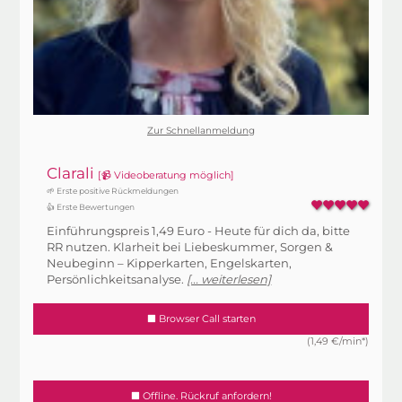
Zur Schnellanmeldung
Clarali
[📹 Videoberatung möglich]
🌱 Erste positive Rückmeldungen
👍 Erste Bewertungen
Einführungspreis 1,49 Euro - Heute für dich da, bitte
RR nutzen. Klarheit bei Liebeskummer, Sorgen &
Neubeginn – Kipperkarten, Engelskarten,
Persönlichkeitsanalyse.
[... weiterlesen]
Browser Call starten
(1,49 €/min*)
Offline. Rückruf anfordern!