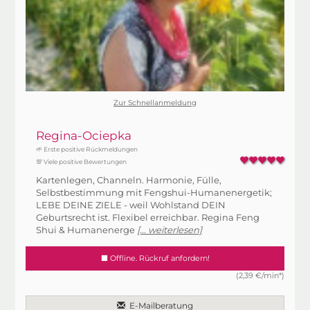
Zur Schnellanmeldung
Regina-Ociepka
🌱 Erste positive Rückmeldungen
💯 Viele positive Bewertungen
Kartenlegen, Channeln. Harmonie, Fülle,
Selbstbestimmung mit Fengshui-Humanenergetik;
LEBE DEINE ZIELE - weil Wohlstand DEIN
Geburtsrecht ist. Flexibel erreichbar. Regina Feng
Shui & Humanenerge
[... weiterlesen]
Offline. Rückruf anfordern!
(2,39 €/min*)
E-Mailberatung