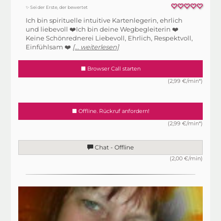
✨ Sei der Erste, der bewertet
Ich bin spirituelle intuitive Kartenlegerin, ehrlich
und liebevoll ❤️Ich bin deine Wegbegleiterin ❤️
Keine Schönrednerei Liebevoll, Ehrlich, Respektvoll,
Einfühlsam ❤️
[... weiterlesen]
Browser Call starten
(2,99 €/min*)
Offline. Rückruf anfordern!
(2,99 €/min*)
Chat - Offline
(2,00 €/min)