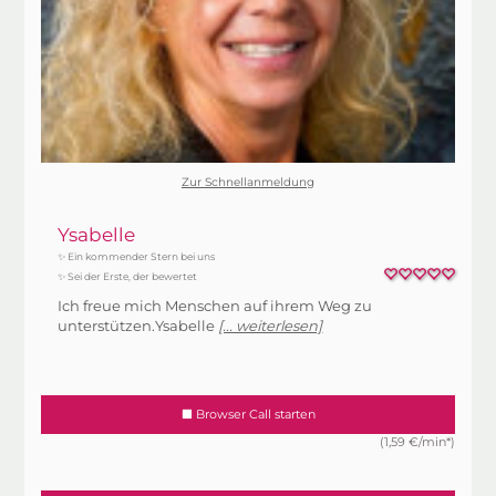
Zur Schnellanmeldung
Ysabelle
✨ Ein kommender Stern bei uns
✨ Sei der Erste, der bewertet
Ich freue mich Menschen auf ihrem Weg zu
unterstützen.Ysabelle
[... weiterlesen]
Browser Call starten
(1,59 €/min*)