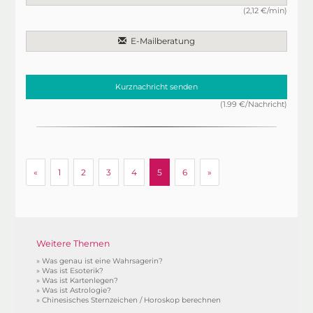
(2,12 €/min)
E-Mailberatung
Kurznachricht senden
(1.99 €/Nachricht)
zurück
weiter
«
1
2
3
4
5
6
»
Weitere Themen
»
Was genau ist eine Wahrsagerin?
»
Was ist Esoterik?
»
Was ist Kartenlegen?
»
Was ist Astrologie?
»
Chinesisches Sternzeichen / Horoskop berechnen