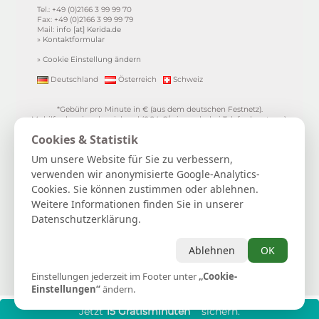
Tel.: +49 (0)2166 3 99 99 70
Fax: +49 (0)2166 3 99 99 79
Mail:
info [at] Kerida.de
»
Kontaktformular
»
Cookie Einstellung ändern
Deutschland
Österreich
Schweiz
*Gebühr pro Minute in € (aus dem deutschen Festnetz).
Mobilfunkpreise abweichend (0,24 €/min. mehr bei Telefonberatung).
Alle Preise inkl. 19%MwSt.
Cookies & Statistik
**
1.99€/min aus allen dt. Netzen
***Einmalig und nur für Neukunden. Bezogen auf das erste
Um unsere Website für Sie zu verbessern,
Gratisgepräch in Höhe von 15 Minuten.
verwenden wir anonymisierte Google-Analytics-
15 Gratisminuten zum Kartenlegen sichern
|
Spiritueller Berater/in
Cookies. Sie können zustimmen oder ablehnen.
werden
|
FAQ / Hilfe
|
AGB
|
Verträge hier kündigen / widerrufen
|
Kontakt & Impressum / Datenschutz
|
Newsletter
Weitere Informationen finden Sie in unserer
Datenschutzerklärung.
Kerida die Esoterikline für Kartenlegen, Hellsehen, Wahrsagen,
Lebensberatung, Spiritualität und mehr...
Selbstliebe | Heilung | Spiritualität | Achtsamkeit | Persönliches
Ablehnen
OK
Wachstum | Intuition | Loslassen | Manifestation | Dankbarkeit
Einstellungen jederzeit im Footer unter
Astrologie
|
Hellsehen
|
Kartenlegen
|
Lebensberatung
„Cookie-
|
Tierkommunikation
|
Wahrsagen
|
Zukunftsdeutung
Einstellungen“
ändern.
***
Jetzt
15 Gratisminuten
sichern.