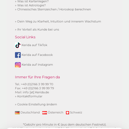
»
Was ist Kartenlegen?
»
Was ist Astrologie?
»
Chinesisches Sternzeichen / Horoskop berechnen
»
Dein Weg zu Klarheit, Intuition und innerem Wachstum
»
Ihr Vorteil als Kunde bei uns
Social Links
Kerida auf TikTok
Kerida auf Facebook
Kerida auf Instagram
Immer für Ihre Fragen da
Tel.: +49 (0)2166 3 99 99 70
Fax: +49 (0)2166 3 99 99 79
Mail:
info [at] Kerida.de
»
Kontaktformular
»
Cookie Einstellung ändern
Deutschland
Österreich
Schweiz
*Gebühr pro Minute in € (aus dem deutschen Festnetz).
Mobilfunkpreise abweichend (0,24 €/min. mehr bei Telefonberatung).