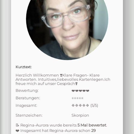
Kurztext:
Herzlich Willkommen ❣️Klare Fragen- Klare
Antworten. Intuitives,liebevolles Kartenlegen.Ich
freue mich auf unser Gespräch❣️
Bewertung:
❤️❤️❤️❤️❤️
Beratungen:
⭐⭐⭐⭐⭐
Insgesamt:
(5/5)
🔷🔷🔷🔷🔷
Sternzeichen:
Skorpion
📝 Regina-Aurora wurde bereits
5 Mal bewertet
.
❤️ Insgesamt hat Regina-Aurora schon
29