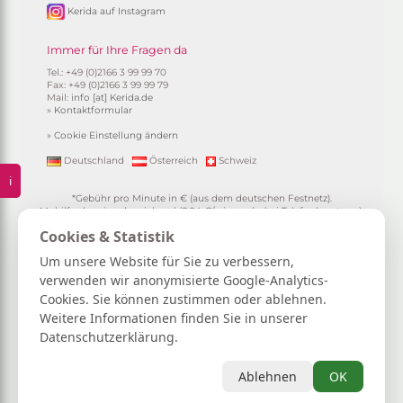
Kerida auf Instagram
Immer für Ihre Fragen da
Tel.: +49 (0)2166 3 99 99 70
Fax: +49 (0)2166 3 99 99 79
Mail:
info [at] Kerida.de
»
Kontaktformular
»
Cookie Einstellung ändern
Deutschland
Österreich
Schweiz
ℹ️
*Gebühr pro Minute in € (aus dem deutschen Festnetz).
Mobilfunkpreise abweichend (0,24 €/min. mehr bei Telefonberatung).
Alle Preise inkl. 19%MwSt.
Cookies & Statistik
**
1.99€/min aus allen dt. Netzen
***Einmalig und nur für Neukunden. Bezogen auf das erste
Um unsere Website für Sie zu verbessern,
Gratisgepräch in Höhe von 15 Minuten.
verwenden wir anonymisierte Google-Analytics-
15 Gratisminuten zum Kartenlegen sichern
|
Spiritueller Berater/in
Cookies. Sie können zustimmen oder ablehnen.
werden
|
FAQ / Hilfe
|
AGB
|
Verträge hier kündigen / widerrufen
|
Kontakt & Impressum / Datenschutz
|
Newsletter
Weitere Informationen finden Sie in unserer
Datenschutzerklärung.
Kerida die Esoterikline für Kartenlegen, Hellsehen, Wahrsagen,
Lebensberatung, Spiritualität und mehr...
Selbstliebe | Heilung | Spiritualität | Achtsamkeit | Persönliches
Ablehnen
OK
Wachstum | Intuition | Loslassen | Manifestation | Dankbarkeit