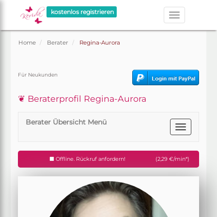
kostenlos registrieren
Home
Berater
Regina-Aurora
Für Neukunden
❦ Beraterprofil Regina-Aurora
Berater Übersicht Menü
Offline. Rückruf anfordern!
(2,29 €/min*)