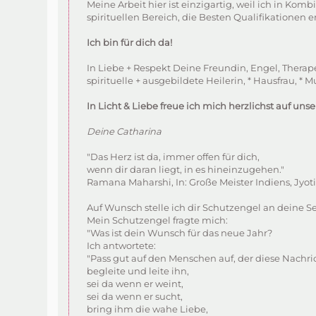
Meine Arbeit hier ist einzigartig, weil ich in K
spirituellen Bereich, die Besten Qualifikationen e
Ich bin für dich da!
In Liebe + Respekt Deine Freundin, Engel, Therape
spirituelle + ausgebildete Heilerin, * Hausfrau, * Mu
In Licht & Liebe freue ich mich herzlichst auf uns
Deine Catharina
"Das Herz ist da, immer offen für dich,
wenn dir daran liegt, in es hineinzugehen."
Ramana Maharshi, In: Große Meister Indiens, Jy
Auf Wunsch stelle ich dir Schutzengel an deine Se
Mein Schutzengel fragte mich:
"Was ist dein Wunsch für das neue Jahr?
Ich antwortete:
"Pass gut auf den Menschen auf, der diese Nachrich
begleite und leite ihn,
sei da wenn er weint,
sei da wenn er sucht,
bring ihm die wahe Liebe,