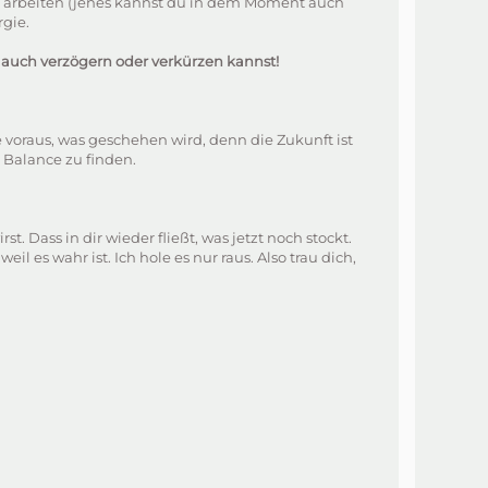
hts arbeiten (jenes kannst du in dem Moment auch
gie.
s auch verzögern oder verkürzen kannst!
e voraus, was geschehen wird, denn die Zukunft ist
 Balance zu finden.
ass in dir wieder fließt, was jetzt noch stockt.
il es wahr ist. Ich hole es nur raus. Also trau dich,