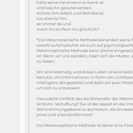
halte seine Hand wenn er krank ist
und lass ihn gesund werden,
sichere ihm Arbeit und Wohlstand,
tue alles für ihn,
sei immer da und
mach ihn einfach nur glücklich!"
*Die Metamorphische Methode behandelt keine Sym
sowohl auf physischer als auch auf psychologisch
Metamorphische Methode kann alleine eingesetzt 
ist. Wenn wir uns wandeln, lösen sich die Muster,
zu lassen.
Wir sind lebendig, und dieses Leben ist eine best
benutzt, um Informationen in Form von Lichtfaser
Intelligenz, die gestaltet und dafür ein paar Mitt
um sich zu entwickeln.
Das subtile Umfeld, das die Behandler der Metam
ist Nicht- Verhaftung? Sie ist der Appell an die I
Wahrnehmungsebene zu bemerken, die Anwesenheit
jenes und alles transformiert!
Die Metamorphische Methode ist daher eine Form d