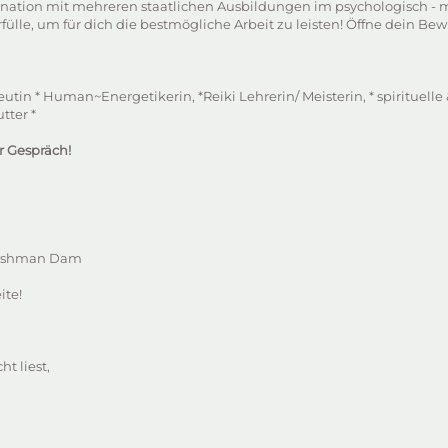
ombination mit mehreren staatlichen Ausbildungen im psychologisch -
rfülle, um für dich die bestmögliche Arbeit zu leisten! Öffne dein Bewu
utin * Human~Energetikerin, *Reiki Lehrerin/ Meisterin, * spirituell
tter *
er Gespräch!
otishman Dam
ite!
t liest,