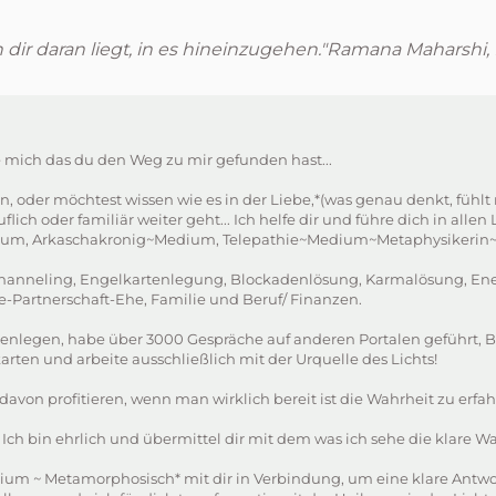
nn dir daran liegt, in es hineinzugehen."Ramana Maharshi,
e mich das du den Weg zu mir gefunden hast...
oder möchtest wissen wie es in der Liebe,*(was genau denkt, fühlt 
flich oder familiär weiter geht... Ich helfe dir und führe dich in a
edium, Arkaschakronig~Medium, Telepathie~Medium~Metaphysikerin~di
ie Channeling, Engelkartenlegung, Blockadenlösung, Karmalösung, Ene
ebe-Partnerschaft-Ehe, Familie und Beruf/ Finanzen.
rtenlegen, habe über 3000 Gespräche auf anderen Portalen geführt,
rten und arbeite ausschließlich mit der Urquelle des Lichts!
 davon profitieren, wenn man wirklich bereit ist die Wahrheit zu erfa
 Ich bin ehrlich und übermittel dir mit dem was ich sehe die klare Wa
edium ~ Metamorphosisch* mit dir in Verbindung, um eine klare Antwo