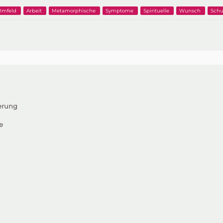
Umfeld
Arbeit
Metamorphische
Symptome
Spirituelle
Wunsch
Schu
terung
e