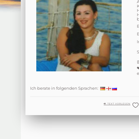
H
b
e
Ich berate in folgenden Sprachen:
🔊 TEXT VORLESEN