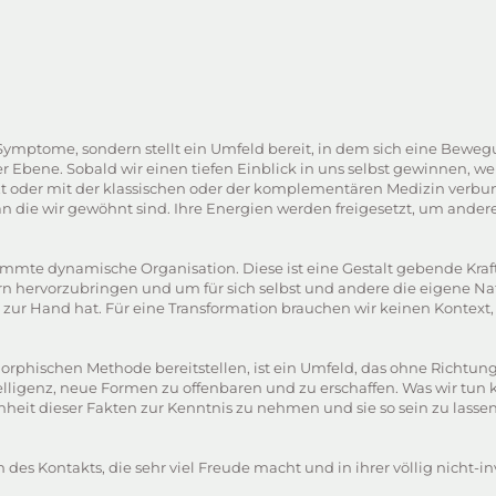
ptome, sondern stellt ein Umfeld bereit, in dem sich eine Bewegung
er Ebene. Sobald wir einen tiefen Einblick in uns selbst gewinnen,
oder mit der klassischen oder der komplementären Medizin verbund
 an die wir gewöhnt sind. Ihre Energien werden freigesetzt, um ander
immte dynamische Organisation. Diese ist eine Gestalt gebende Kraft
n hervorzubringen und um für sich selbst und andere die eigene Natu
el zur Hand hat. Für eine Transformation brauchen wir keinen Kontext,
orphischen Methode bereitstellen, ist ein Umfeld, das ohne Richtun
ntelligenz, neue Formen zu offenbaren und zu erschaffen. Was wir tun 
 dieser Fakten zur Kenntnis zu nehmen und sie so sein zu lassen, 
es Kontakts, die sehr viel Freude macht und in ihrer völlig nicht-in