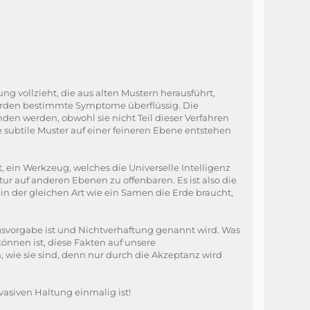
 vollzieht, die aus alten Mustern herausführt,
 werden bestimmte Symptome überflüssig. Die
en werden, obwohl sie nicht Teil dieser Verfahren
e subtile Muster auf einer feineren Ebene entstehen
, ein Werkzeug, welches die Universelle Intelligenz
r auf anderen Ebenen zu offenbaren. Es ist also die
 in der gleichen Art wie ein Samen die Erde braucht,
gsvorgabe ist und Nichtverhaftung genannt wird. Was
können ist, diese Fakten auf unsere
wie sie sind, denn nur durch die Akzeptanz wird
vasiven Haltung einmalig ist!