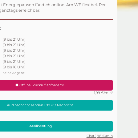
it Energiepausen für dich online. Am WE flexibel. Per
anztags erreichbar.
:
(9 bis 21 Uhr)
(9 bis 21 Uhr)
(9 bis 21 Uhr)
(9 bis 21 Uhr)
(9 bis 21 Uhr)
(9 bis 16 Uhr)
Keine Angabe
Offline. Rückruf anfordern!
1,99 €/min*
Kurznachricht senden 1.99 € / Nachricht
E-Mailberatung
Chat 1,98 €/min