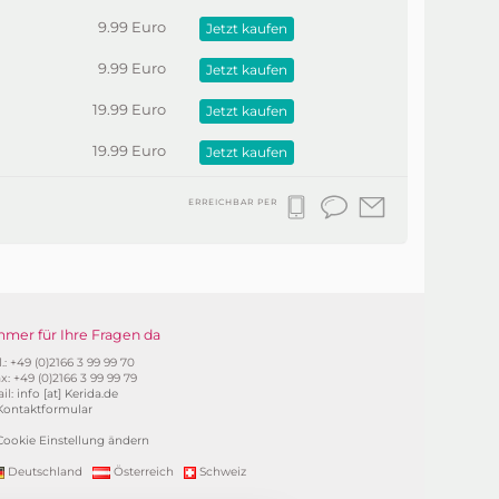
9.99 Euro
Jetzt kaufen
9.99 Euro
Jetzt kaufen
19.99 Euro
Jetzt kaufen
19.99 Euro
Jetzt kaufen
ERREICHBAR PER
mmer für Ihre Fragen da
l.: +49 (0)2166 3 99 99 70
x: +49 (0)2166 3 99 99 79
il:
info [at] Kerida.de
Kontaktformular
Cookie Einstellung ändern
Deutschland
Österreich
Schweiz