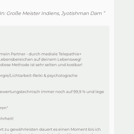
 In: Große Meister Indiens, Jyotishman Dam ”
mein Partner - durch mediale Telepathie+
llen Lebensbereichen auf deinem Lebensweg!
ese Methode ist sehr selten und kostbar!
rgie/Lichtarbeit-Reiki & psychologische
 Bewertungstechnisch immer noch auf 99,9 % und lege
hren"
hrheit!
rt zu gewährleisten dauert es einen Moment bis ich