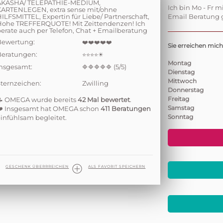
AKASHA/ TELEPATHIE-MEDIUM,
Ich bin Mo - Fr m
KARTENLEGEN, extra sense mit/ohne
ILFSMITTEL, Expertin für Liebe/ Partnerschaft,
Email Beratung g
Hohe TREFFERQUOTE! Mit Zeittendenzen! Ich
erate auch per Telefon, Chat + Emailberatung
Bewertung:
❤️❤️❤️❤️❤️
Sie erreichen mich
Beratungen:
⭐⭐⭐⭐☀
Montag
Insgesamt:
(5/5)
🔷🔷🔷🔷🔷
Dienstag
Mittwoch
Sternzeichen:
Zwilling
Donnerstag
Freitag
📝 OMEGA wurde bereits
42 Mal bewertet
.
Samstag
❤️ Insgesamt hat OMEGA schon
411 Beratungen
Sonntag
infühlsam begleitet.
GESCHENK ÜBERRREICHEN
ALS FAVORIT SPEICHERN