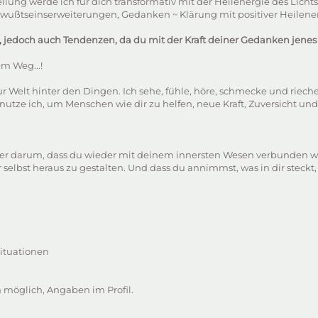
ellung werde ich für dich transformativ mit der Heilenergie des Lic
wußtseinserweiterungen, Gedanken ~ Klärung mit positiver Heilener
er, jedoch auch Tendenzen, da du mit der Kraft deiner Gedanken jene
em Weg...!
r Welt hinter den Dingen. Ich sehe, fühle, höre, schmecke und riech
nutze ich, um Menschen wie dir zu helfen, neue Kraft, Zuversicht und
arum, dass du wieder mit deinem innersten Wesen verbunden wirst. D
selbst heraus zu gestalten. Und dass du annimmst, was in dir steckt, we
Situationen
n möglich, Angaben im Profil.