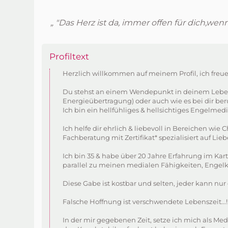
„ "Das Herz ist da, immer offen für dich,we
Profiltext
Herzlich willkommen auf meinem Profil, ich freu
Du stehst an einem Wendepunkt in deinem Leben, 
Energieübertragung) oder auch wie es bei dir beru
Ich bin ein hellfühliges & hellsichtiges Engelm
Ich helfe dir ehrlich & liebevoll in Bereichen w
Fachberatung mit Zertifikat* spezialisiert auf Li
Ich bin 35 & habe über 20 Jahre Erfahrung im Ka
parallel zu meinen medialen Fähigkeiten, Engelka
Diese Gabe ist kostbar und selten, jeder kann nur
Falsche Hoffnung ist verschwendete Lebenszeit...!
In der mir gegebenen Zeit, setze ich mich als M