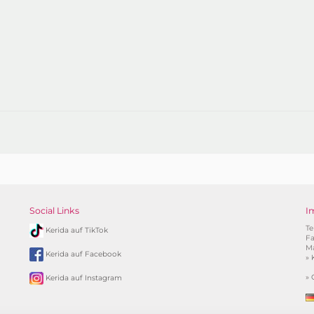
Social Links
I
Te
Kerida auf TikTok
Fa
Ma
Kerida auf Facebook
»
»
Kerida auf Instagram