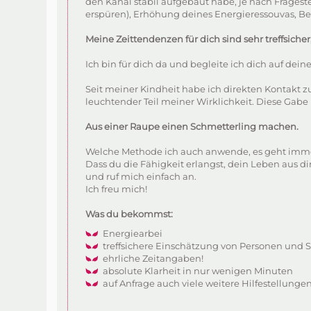
den Kanal stabil aufgebaut habe, je nach Fragest
erspüren), Erhöhung deines Energieressouvas, Be
Meine Zeittendenzen für dich sind sehr treffsich
Ich bin für dich da und begleite ich dich auf dein
Seit meiner Kindheit habe ich direkten Kontakt zu
leuchtender Teil meiner Wirklichkeit. Diese Gabe 
Aus einer Raupe einen Schmetterling machen.
Welche Methode ich auch anwende, es geht immer d
Dass du die Fähigkeit erlangst, dein Leben aus dir 
und ruf mich einfach an.
Ich freu mich!
Was du bekommst:
Energiearbei
treffsichere Einschätzung von Personen und 
ehrliche Zeitangaben!
absolute Klarheit in nur wenigen Minuten
auf Anfrage auch viele weitere Hilfestellunge