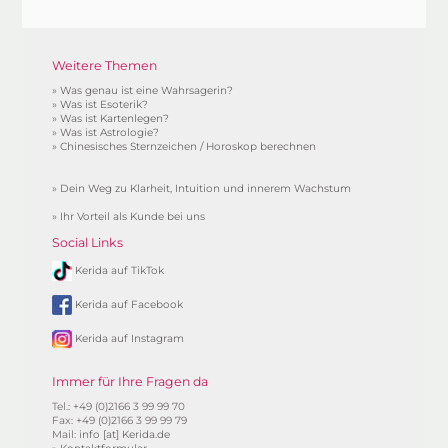
Weitere Themen
»
Was genau ist eine Wahrsagerin?
»
Was ist Esoterik?
»
Was ist Kartenlegen?
»
Was ist Astrologie?
»
Chinesisches Sternzeichen / Horoskop berechnen
»
Dein Weg zu Klarheit, Intuition und innerem Wachstum
»
Ihr Vorteil als Kunde bei uns
Social Links
Kerida auf TikTok
Kerida auf Facebook
Kerida auf Instagram
Immer für Ihre Fragen da
Tel.: +49 (0)2166 3 99 99 70
Fax: +49 (0)2166 3 99 99 79
Mail:
info [at] Kerida.de