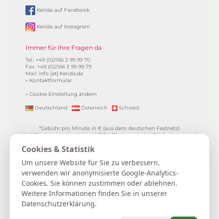
Kerida auf Facebook
Kerida auf Instagram
Immer für Ihre Fragen da
Tel.: +49 (0)2166 3 99 99 70
Fax: +49 (0)2166 3 99 99 79
Mail:
info [at] Kerida.de
»
Kontaktformular
»
Cookie Einstellung ändern
Deutschland
Österreich
Schweiz
*Gebühr pro Minute in € (aus dem deutschen Festnetz).
Mobilfunkpreise abweichend (0,24 €/min. mehr bei Telefonberatung).
Alle Preise inkl. 19%MwSt.
Cookies & Statistik
**
1.99€/min aus allen dt. Netzen
***Einmalig und nur für Neukunden. Bezogen auf das erste
Um unsere Website für Sie zu verbessern,
Gratisgepräch in Höhe von 15 Minuten.
verwenden wir anonymisierte Google-Analytics-
15 Gratisminuten zum Kartenlegen sichern
|
Spiritueller Berater/in
Cookies. Sie können zustimmen oder ablehnen.
werden
|
FAQ / Hilfe
|
AGB
|
Verträge hier kündigen / widerrufen
|
Kontakt & Impressum / Datenschutz
|
Newsletter
Weitere Informationen finden Sie in unserer
Datenschutzerklärung.
Kerida die Esoterikline für Kartenlegen, Hellsehen, Wahrsagen,
Lebensberatung, Spiritualität und mehr...