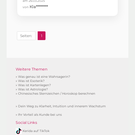
am 26.03.2025
Kla********
von
Seiten:
1
Weitere Themen
»
Was genau ist eine Wahrsagerin?
»
Was ist Esoterik?
»
Was ist Kartenlegen?
»
Was ist Astrologie?
»
Chinesisches Sternzeichen / Horoskop berechnen
»
Dein Weg zu Klarheit, Intuition und innerem Wachstum
»
Ihr Vorteil als Kunde bei uns
Social Links
Kerida auf TikTok