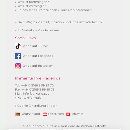
»
Was ist Kartenlegen?
»
Was ist Astrologie?
»
Chinesisches Sternzeichen / Horoskop berechnen
»
Dein Weg zu Klarheit, Intuition und innerem Wachstum
»
Ihr Vorteil als Kunde bei uns
Social Links
Kerida auf TikTok
Kerida auf Facebook
Kerida auf Instagram
Immer für Ihre Fragen da
Tel.: +49 (0)2166 3 99 99 70
Fax: +49 (0)2166 3 99 99 79
Mail:
info [at] Kerida.de
»
Kontaktformular
»
Cookie Einstellung ändern
Deutschland
Österreich
Schweiz
*Gebühr pro Minute in € (aus dem deutschen Festnetz).