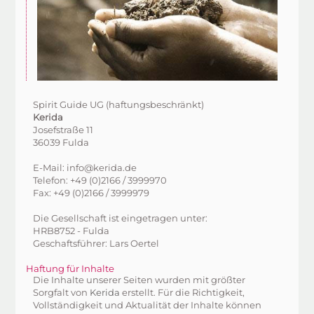
Spirit Guide UG (haftungsbeschränkt)
Kerida
Josefstraße 11
36039 Fulda
E-Mail: info@kerida.de
Telefon: +49 (0)2166 / 3999970
Fax: +49 (0)2166 / 3999979
Die Gesellschaft ist eingetragen unter:
HRB8752 - Fulda
Geschaftsführer: Lars Oertel
Haftung für Inhalte
Die Inhalte unserer Seiten wurden mit größter
Sorgfalt von
Kerida
erstellt. Für die Richtigkeit,
Vollständigkeit und Aktualität der Inhalte können