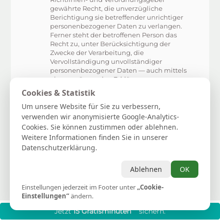
gewährte Recht, die unverzügliche
Berichtigung sie betreffender unrichtiger
personenbezogener Daten zu verlangen.
Ferner steht der betroffenen Person das
Recht zu, unter Berücksichtigung der
Zwecke der Verarbeitung, die
Vervollständigung unvollständiger
personenbezogener Daten — auch mittels
einer ergänzenden Erklärung — zu
verlangen.
Cookies & Statistik
Möchte eine betroffene Person dieses
Um unsere Website für Sie zu verbessern,
Berichtigungsrecht in Anspruch nehmen,
verwenden wir anonymisierte Google-Analytics-
kann sie sich hierzu jederzeit an unseren
Cookies. Sie können zustimmen oder ablehnen.
Datenschutzbeauftragten oder einen
Weitere Informationen finden Sie in unserer
anderen Mitarbeiter des für die Verarbeitung
Verantwortlichen wenden.
Datenschutzerklärung.
d) Recht auf Löschung (Recht auf Vergessen
werden)
Ablehnen
OK
Jede von der Verarbeitung
personenbezogener Daten betroffene
Einstellungen jederzeit im Footer unter
„Cookie-
Person hat das vom Europäischen
Einstellungen“
ändern.
Richtlinien- und Verordnungsgeber
gewährte Recht, von dem Verantwortlichen
***
Jetzt
15 Gratisminuten
sichern.
zu verlangen, dass die sie betreffenden