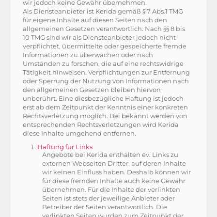
wir jedoch keine Gewähr übernehmen.
Als Diensteanbieter ist
Kerida
gemäß § 7 Abs.1 TMG
für eigene Inhalte auf diesen Seiten nach den
allgemeinen Gesetzen verantwortlich. Nach §§ 8 bis
10 TMG sind wir als Diensteanbieter jedoch nicht
verpflichtet, übermittelte oder gespeicherte fremde
Informationen zu überwachen oder nach
Umständen zu forschen, die auf eine rechtswidrige
Tätigkeit hinweisen. Verpflichtungen zur Entfernung
oder Sperrung der Nutzung von Informationen nach
den allgemeinen Gesetzen bleiben hiervon
unberührt. Eine diesbezügliche Haftung ist jedoch
erst ab dem Zeitpunkt der Kenntnis einer konkreten
Rechtsverletzung möglich. Bei bekannt werden von
entsprechenden Rechtsverletzungen wird
Kerida
diese Inhalte umgehend entfernen.
Haftung für Links
Angebote bei
Kerida
enthalten ev. Links zu
externen Webseiten Dritter, auf deren Inhalte
wir keinen Einfluss haben. Deshalb können wir
für diese fremden Inhalte auch keine Gewähr
übernehmen. Für die Inhalte der verlinkten
Seiten ist stets der jeweilige Anbieter oder
Betreiber der Seiten verantwortlich. Die
verlinkten Seiten wurden zum Zeitpunkt der